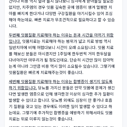
간이나 비용 역시 얼마 들지 않다보니 심각하게 받아들일 필요는
없지만, 치주염의 경우 잇몸 깊숙한 곳에 염증이 생겨 멀쩡한 치
아를 빠지게 한다거나 다양한 구강질환을 야기시킬수 있어 조심
해야 하는데요. 빠른 치료가 무조건적으로 필요하다고 할 수 있습
니다.
두번째 잇몸질환 치료해야 하는 이유는 돈과 시간을 아끼기 위함
입니다.
잇몸치료는 치료해야 하는 범위가 넓고 치료 방법 역시
일반치아에 비해 어렵다보니 시간이 오래 소요됩니다. 잇몸 치료
를 해보신 분들은 아시겠지만 1주일에 한두번씩 거의 한두달을
다녀야지만 마무리가 될 정도인데요. 단순히 시간만 많이 잡아먹
는게 아니라 그만큼 비용 역시 많이 소요될수 있습니다. 그렇기에
잇몸질환은 빠르게 치료해주는것이 좋습니다.
세번째 잇몸질환 치료해야 하는 이유는 합병증이 생기지 않도록
하기 위함입니다.
당뇨를 가지신 분들은 만약 잇몸에 문제가 생긴
다면 발생한 염증으로 인해 생각한것 이상의 심각한 추가 질환이
발생할 수 있다고 합니다. 당뇨병 외에도 심장이 안 좋거나 호흡
기 질환을 갖고 있는 경우에도 이러한 일이 발생할 수 있다고 하
는데요. 그렇기에 추가적인 합병증을 예방하기 위해서라도 잇몸
치료는 뒤로 미루지 않는것이 좋습니다.