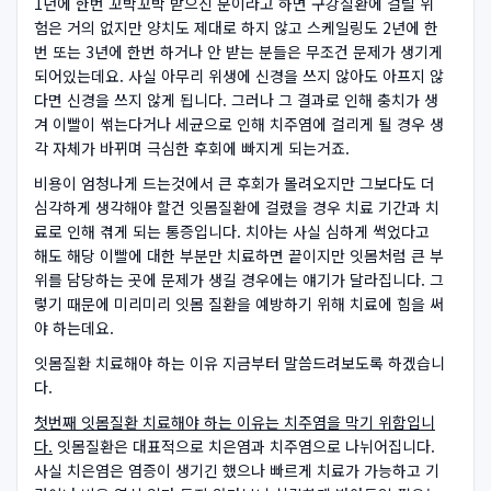
1년에 한번 꼬박꼬박 받으신 분이라고 하면 구강질환에 걸릴 위
험은 거의 없지만 양치도 제대로 하지 않고 스케일링도 2년에 한
번 또는 3년에 한번 하거나 안 받는 분들은 무조건 문제가 생기게
되어있는데요. 사실 아무리 위생에 신경을 쓰지 않아도 아프지 않
다면 신경을 쓰지 않게 됩니다. 그러나 그 결과로 인해 충치가 생
겨 이빨이 썪는다거나 세균으로 인해 치주염에 걸리게 될 경우 생
각 자체가 바뀌며 극심한 후회에 빠지게 되는거죠.
비용이 엄청나게 드는것에서 큰 후회가 몰려오지만 그보다도 더
심각하게 생각해야 할건 잇몸질환에 걸렸을 경우 치료 기간과 치
료로 인해 겪게 되는 통증입니다. 치아는 사실 심하게 썩었다고
해도 해당 이빨에 대한 부분만 치료하면 끝이지만 잇몸처럼 큰 부
위를 담당하는 곳에 문제가 생길 경우에는 얘기가 달라집니다. 그
렇기 때문에 미리미리 잇몸 질환을 예방하기 위해 치료에 힘을 써
야 하는데요.
잇몸질환 치료해야 하는 이유 지금부터 말씀드려보도록 하겠습니
다.
첫번째 잇몸질환 치료해야 하는 이유는 치주염을 막기 위함입니
다.
잇몸질환은 대표적으로 치은염과 치주염으로 나뉘어집니다.
사실 치은염은 염증이 생기긴 했으나 빠르게 치료가 가능하고 기