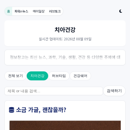
홈
파워n뉴스
마이일상
러브토크
치아건강
실시간 업데이트: 2026년 08월 09일
정보창고는 최신 뉴스, 과학, 기술, 생활, 건강 등 다양한 주제에 대
한 신뢰성 있는 정보를 제공하는 온라인 자료실입니다.
전체 보기
치아건강
허브타임
건강쉐어
검색하기
소금 가글, 괜찮을까?