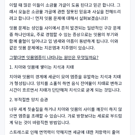
이럴 때 많은 이들이 소금물 가글이 도움 된다고 믿곤 합니다. 그
래서 오늘은 소금물 가글에 관한 잘못된 믿음과 사실을 전해드리
려고 합니다~! 먼저 잇몸 문제에 대해서 살펴보겠습니다!
잇몸 문제는 성인들 사이에서 흔히 발견되는 일반적인 구강 문제
중 하나인데요, 주로 경험할 수 있는 증상으로는 잇몸의 부기와
함께 출혈이 일어나고 입 냄새와 아픔이 동반하게 됩니다. 이와
같은 잇몸 문제에는 치은염과 치주염이 있습니다.
그렇다면 잇몸염증이 나타나는 원인은 무엇일까요?
1. 치아와 잇몸에 쌓이는 치석과 치태
치아와 잇몸의 경계에 세균이 모여 염증을 유발하는 치석과 치태
가 형성됩니다. 양치를 소홀히 하면 음식 잔여물이 치태로 변하고
시간이 흐르면서 치태가 단단해져 치석으로 굳게 되는 것입니다.
2. 부적절한 양치 습관
너무 세게 칫솔질을 하거나 치아와 잇몸의 사이를 깨끗이 하지 않
으면 염증을 초래할 수 있습니다. 가로 방향보다는 세로로 부드럽
게 닦는 것이 바람직한 방법입니다.
스트레스로 인해 면역력이 약해지면 세균에 대한 저항력이 줄어