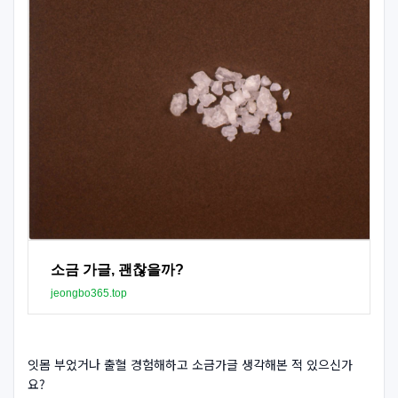
소금 가글, 괜찮을까?
jeongbo365.top
잇몸 부었거나 출혈 경험해하고 소금가글 생각해본 적 있으신가
요?