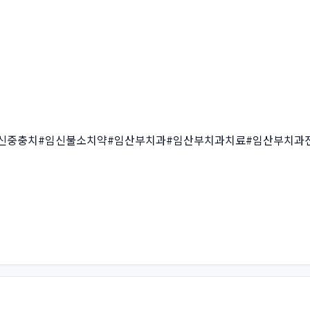
신중충치#임신불소치약#임산부치과#임산부치과치료#임산부치과