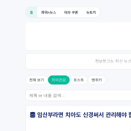
홈
파워n뉴스
테무 쿠폰
뉴토끼
정보창고는 최신 뉴스,
전체 보기
치아건강
포스트
맨위키
임산부라면 치아도 신경써서 관리해야 