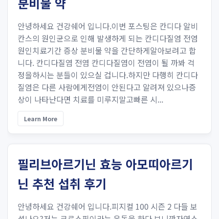
분비물 약
안녕하세요 건강쉐어 입니다.이번 포스팅은 칸디다 알비
칸스의 원인균으로 인해 발생하게 되는 칸디다질염 전염
원인치료기간 증상 분비물 약을 간단하게알아보려고 합
니다. 칸디다질염 전염 칸디다질염이 전염이 될 까봐 걱
정을하시는 분들이 있으실 겁니다.하지만 다행히 칸디다
질염은 다른 사람에게전염이 안된다고 알려져 있으나증
상이 나타난다면 치료를 미루지말고빠른 시...
Learn More
필리브아르기닌 효능 아모띠아르기
닌 추천 섭취 후기
안녕하세요 건강쉐어 입니다.피지컬 100 시즌 2 다들 보
셨나요?저는 크로스핏이라는 운동을 하다 보니깐자연스