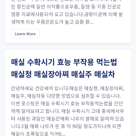
된 항진균제 일반 의약품으로무좀, 질염 등 각종 진균감
염증 치료에사용되어 오고 있습니다.곰팡이균에 의해 발
생하게 되는 무좀은온도가 높고 습환 환...
Learn More
매실 수확시기 효능 부작용 먹는법
매실청 매실장아찌 매실주 매실차
안녕하세요 건강쉐어 입니다.매실은 매실청, 매실장아찌,
매실주, 매실차등 다양한 방법으로 섭취할 수 있습니다.
이번 포스팅은 매실 수확시기 효능 부작용먹는법을 간단
하게 알아보려고 합니다. 매실 수확시기 고대 중국에서부
터 사용된 과일인 매실은매화 나무의 열매로 알려져 있습
니다.3월 매화 나무가 핀 후 약 90일 정도가지나게 되면
매실이 초록빛으로 익어6...