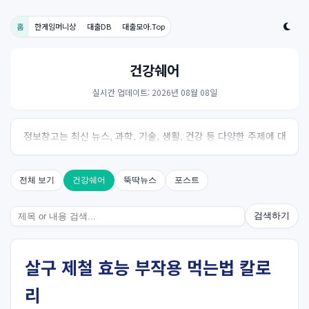
홈
한게임머니상
대출DB
대출모아.Top
건강쉐어
실시간 업데이트: 2026년 08월 08일
정보창고는 최신 뉴스, 과학, 기술, 생활, 건강 등 다양한 주제에 대
한 신뢰성 있는 정보를 제공하는 온라인 자료실입니다.
전체 보기
건강쉐어
뚝딱뉴스
포스트
검색하기
살구 제철 효능 부작용 먹는법 칼로
리